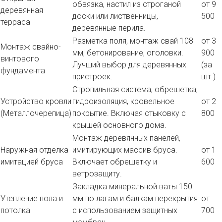
обвязка, настил из строганой
от 9
деревянная
доски или лиственницы,
500
терраса
деревянные перила.
Разметка поля, монтаж свай 108
от 3
Монтаж свайно-
мм, бетонирование, оголовки.
900
винтового
Лучший выбор для деревянных
(за
фундамента
пристроек.
шт.)
Стропильная система, обрешетка,
Устройство кровли
гидроизоляция, кровельное
от 2
(Металлочерепица)
покрытие. Включая стыковку с
800
крышей основного дома.
Монтаж деревянных панелей,
Наружная отделка
имитирующих массив бруса.
от 1
имитацией бруса
Включает обрешетку и
600
ветрозащиту.
Закладка минеральной ваты 150
Утепление пола и
мм по лагам и балкам перекрытия
от
потолка
с использованием защитных
700