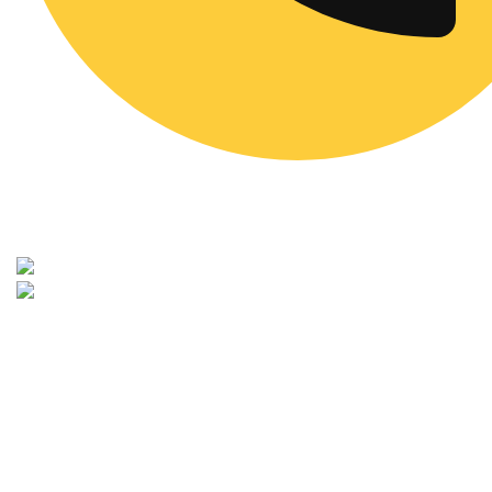
Заявка
Работаем в Москве и Московской области
Режим работы:
пн-вс: на связи круглосуточно
+7 (958) 111-72-99
Работаем по всей области.
График работы:
Ежедневно с 8 до 22
Эл. почта: